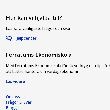
känna oro
allt du
ekonomi,
över
behöver
pengar och
säkerheten
veta!
allt
Hur kan vi hjälpa till?
för din data.
däremellan!
Läs våra vanligaste frågor och svar
Hjälpcenter
Ferratums Ekonomiskola
Med Ferratums Ekonomiskola får du verktyg och tips fö
att bättre hantera din vardagsekonomi
Läs vidare
Om oss
Frågor & Svar
Blogg