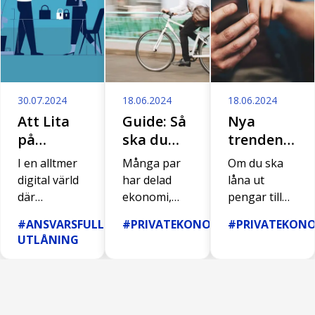
30.07.2024
18.06.2024
18.06.2024
Att Lita
Guide: Så
Nya
på
ska du
trenden:
Banker
tänka om
Tjäna
I en alltmer
Många par
Om du ska
med Din
delad
pengar
digital värld
har delad
låna ut
Data: Din
ekonomi!
på att
där
ekonomi,
pengar till
Guide till
låna ut
personlig
men vad ska
en kompis är
#ANSVARSFULL
#PRIVATEKONOMI
#PRIVATEKON
Säkerhet
pengar
information
man tänka
det bra att
UTLÅNING
och
delas och
på? Här får
till en
ha några
lagras online
du en
saker i
Sinnesro
kompis!
är det
komplett
åtanke! Lär
naturligt att
guide med
dig mer om