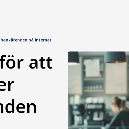
id bankärenden på internet.
för att
er
nden