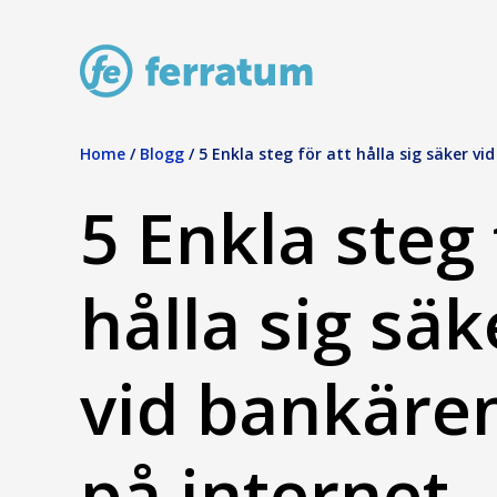
Home
/
Blogg
/
5 Enkla steg för att hålla sig säker v
5 Enkla steg 
hålla sig säk
vid bankäre
på internet.