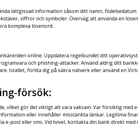
vända lättgissad information såsom ditt namn, födelsedatum 
okstäver, siffror och symboler. Överväg att använda en löse
rera komplexa lösenord.
ankärenden online. Uppdatera regelbundet ditt operativsys
programvara och phishing-attacker. Använd aldrig ditt bank
e. Istället, förlita dig på säkra nätverk eller använd en Virt
ng-försök:
ade, vilket gör det viktigt att vara vaksam. Var försiktig me
ormation eller innehåller misstänkta länkar. Legitima finans
 e-post eller sms. Vid tvivel, kontakta din bank direkt med d