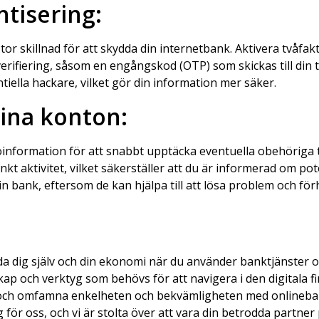
ntisering:
 stor skillnad för att skydda din internetbank. Aktivera tvåfa
verifiering, såsom en engångskod (OTP) som skickas till din 
entiella hackare, vilket gör din information mer säker.
ina konton:
nformation för att snabbt upptäcka eventuella obehöriga tr
t aktivitet, vilket säkerställer att du är informerad om pote
n bank, eftersom de kan hjälpa till att lösa problem och för
da dig själv och din ekonomi när du använder banktjänster o
kap och verktyg som behövs för att navigera i den digitala 
 hot och omfamna enkelheten och bekvämligheten med onlineb
för oss, och vi är stolta över att vara din betrodda partner 