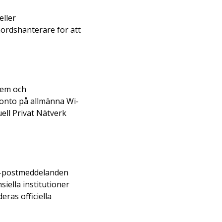
eller
nordshanterare för att
tem och
konto på allmänna Wi-
uell Privat Nätverk
d e-postmeddelanden
iella institutioner
eras officiella