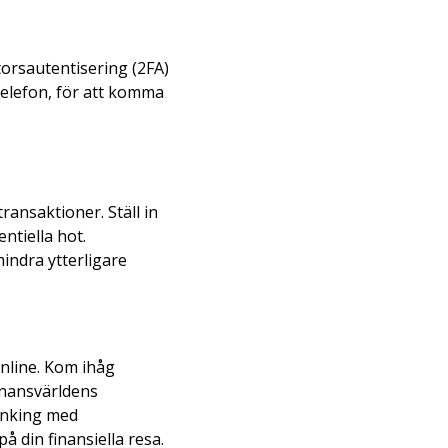
ktorsautentisering (2FA)
telefon, för att komma
ansaktioner. Ställ in
ntiella hot.
hindra ytterligare
nline. Kom ihåg
finansvärldens
anking med
på din finansiella resa.