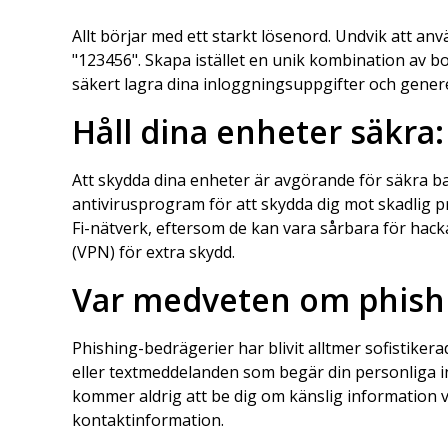
Allt börjar med ett starkt lösenord. Undvik att an
"123456". Skapa istället en unik kombination av b
säkert lagra dina inloggningsuppgifter och gene
Håll dina enheter säkra:
Att skydda dina enheter är avgörande för säkra b
antivirusprogram för att skydda dig mot skadlig 
Fi-nätverk, eftersom de kan vara sårbara för hackar
(VPN) för extra skydd.
Var medveten om phishi
Phishing-bedrägerier har blivit alltmer sofistiker
eller textmeddelanden som begär din personliga inf
kommer aldrig att be dig om känslig information via
kontaktinformation.